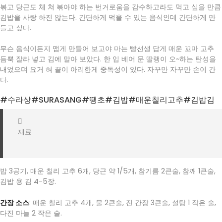
볶고 당근도 체 쳐 볶아야 하는 번거로움을 감수하고라도 먹고 싶을 만큼
김밥을 사랑 하진 않는다. 간단하게 먹을 수 있는 음식인데 간단하게 만
들고 싶다.
무슨 음식이든지 맵게 만들어 보고야 마는 빵선생 답게 매운 꼬마 고추
듬뿍 잘라 넣고 김에 말아 보았다. 한 입 베어 문 딸랭이 오~하는 탄성을
내었으며 요거 혀 끝이 아리한게 중독성이 있다. 자꾸만 자꾸만 손이 간
다.
#수라상#SURASANG#땡초#김밥#매운칠리고추#김밥김
재료
밥 3공기, 매운 칠리 고추 6개, 당근 약 1/5개, 참기름 2큰술, 참깨 1큰술,
김밥 용 김 4-5장.
간장 소스
: 매운 칠리 고추 4개, 물 2큰술, 진 간장 3큰술, 설탕 1 작은 술,
다진 마늘 2 작은 술.