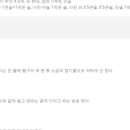
 버섯 4-5개, 파 한대, 양파 1/4개, 오일.
1큰술+1작은 술, 다진 마늘 1작은 술, 다진 파 0.5큰술, 0.5큰술, 맛술 1
치는 찬 물에 헹구어 꼭 짠 후 소금과 참기름으로 약하게 간 한다
섯은 얇게 썰고 양파는 굵게 다지고 파는 송송 썬다.