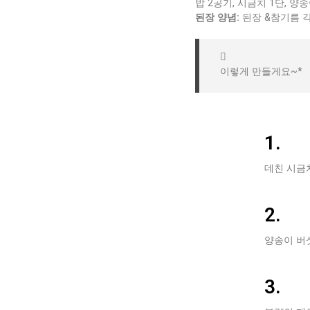
밥 2공기, 시금치 1단, 양송이
된장 양념:
된장 &참기름 각 
이렇게 만들게요~*
1.
데친 시금
2.
양송이 버
3.