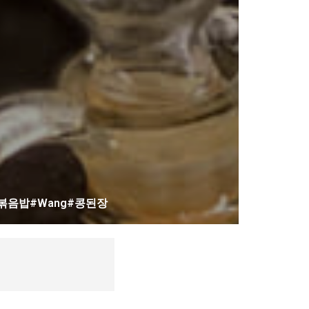
볶음밥#Wang#콩된장