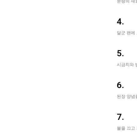
분량의 재
4.
달군 팬에
5.
시금치와 밥
6.
된장 양념을
7.
불을 끄고 