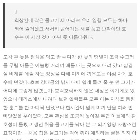
회상컨데 작은 물고기 세 마리로 우리 일행 모두는 하나
되어 즐거웠고 서서히 넘어가는 해를 품고 반짝이던 호
수는 이 세상 것이 아닌 듯 아름다웠다.
도착 후 늦은 점심을 먹고 좀 쉬다가 한 낮의 땡볕이 조금 수그러
들 무렵 아들은 어슬렁 거리며 배를 대는 곳으로 내려 갔고 삼겹
살 비계를 예술 하듯 정성을 다해 미끼에 끼우고는 야심 차게 호
수에 던졌다. 초보 강태공의 낚시 대에 쉽게 물려 줄 눈 먼 고기가
어디에 그렇게 많겠는가. 호락호락하지 않은 세상은 여기에도 있
었으니 테라스에서 내려다 보던 일행들은 모두 아는 지식을 동원
한 훈수를 한 마디씩 던졌으나 한시간이 넘게 미끼 만을 여러 번
빼앗겼을 뿐이었다. 모두 관심을 조금씩 놓아갈 무렵 아들애의 환
호성이 들렸고 생전 처음 물고기를 낚아 본 그 의기양양 자랑스런
표정이란…. 처음 잡은 물고기는 먹어 줘야 예의라는 굳은 의지 아