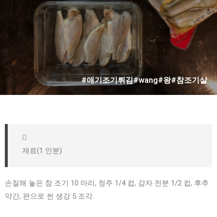
#애기조기튀김#wang#왕#참조기살
재료(1 인분)
손질해 놓은 참 조기 10 마리, 청주 1/4 컵, 감자 전분 1/2 컵, 후추
약간, 편으로 썬 생강 5 조각.