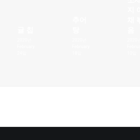
쏘
지 
추어
채 
귤 칩
탕
음
2020년
2020년
2020
February
February
Febru
24일
18일
10일