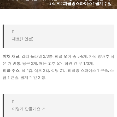
#식초#피클링스파이스#월계수잎
재료(1 인분)
야채 재료;
컬리 플라워 2/3통, 피클 오이 중 5-6개, 자색 양배추 작
은 거 반통, 당근 2개, 매운 고추 5개, 하얀 긴 무 1/3개.
피클 주스;
물 4컵, 식초 2컵, 설탕 2컵, 피클링 스파이스 1 큰술, 소
금 1 큰술, 월계수 잎 2 장.
이렇게 만들게요~*