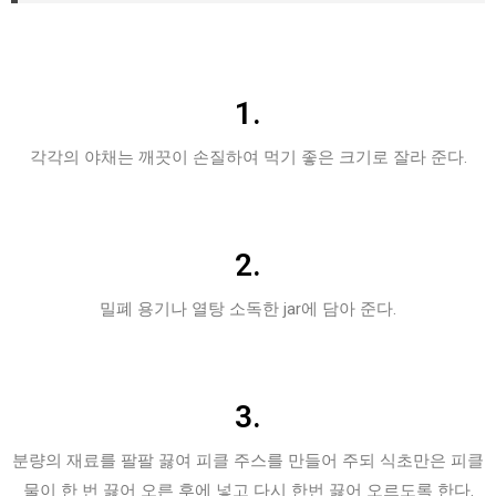
1.
각각의 야채는 깨끗이 손질하여 먹기 좋은 크기로 잘라 준다.
2.
밀폐 용기나 열탕 소독한 jar에 담아 준다.
3.
분량의 재료를 팔팔 끓여 피클 주스를 만들어 주되 식초만은 피클
물이 한 번 끓어 오른 후에 넣고 다시 한번 끓어 오르도록 한다.