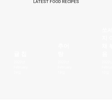
LATEST FOOD RECIPES
쏘
지 
추어
채 
귤 칩
탕
음
2020년
2020년
2020
February
February
Febru
24일
18일
10일