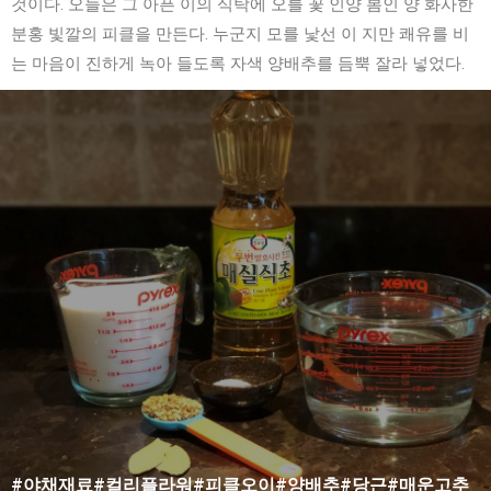
것이다. 오늘은 그 아픈 이의 식탁에 오를 꽃 인양 봄인 양 화사한
분홍 빛깔의 피클을 만든다. 누군지 모를 낯선 이 지만 쾌유를 비
는 마음이 진하게 녹아 들도록 자색 양배추를 듬뿍 잘라 넣었다.
#야채재료#컬리플라워#피클오이#양배추#당근#매운고추