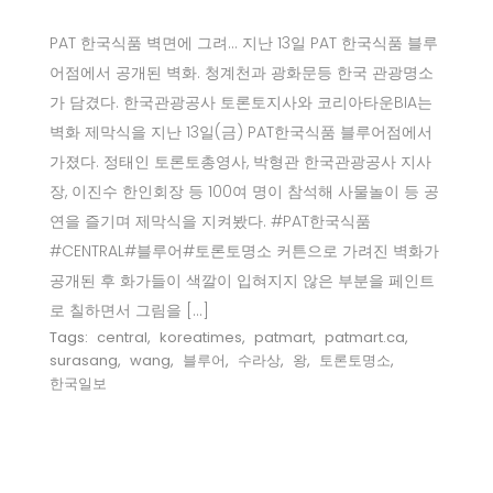
PAT 한국식품 벽면에 그려… 지난 13일 PAT 한국식품 블루
어점에서 공개된 벽화. 청계천과 광화문등 한국 관광명소
가 담겼다. 한국관광공사 토론토지사와 코리아타운BIA는
벽화 제막식을 지난 13일(금) PAT한국식품 블루어점에서
가졌다. 정태인 토론토총영사, 박형관 한국관광공사 지사
장, 이진수 한인회장 등 100여 명이 참석해 사물놀이 등 공
연을 즐기며 제막식을 지켜봤다. #PAT한국식품
#CENTRAL#블루어#토론토명소 커튼으로 가려진 벽화가
공개된 후 화가들이 색깔이 입혀지지 않은 부분을 페인트
로 칠하면서 그림을 […]
Tags:
central
,
koreatimes
,
patmart
,
patmart.ca
,
surasang
,
wang
,
블루어
,
수라상
,
왕
,
토론토명소
,
한국일보