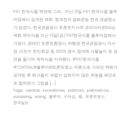
PAT 한국식품 벽면에 그려… 지난 13일 PAT 한국식품 블루
어점에서 공개된 벽화. 청계천과 광화문등 한국 관광명소
가 담겼다. 한국관광공사 토론토지사와 코리아타운BIA는
벽화 제막식을 지난 13일(금) PAT한국식품 블루어점에서
가졌다. 정태인 토론토총영사, 박형관 한국관광공사 지사
장, 이진수 한인회장 등 100여 명이 참석해 사물놀이 등 공
연을 즐기며 제막식을 지켜봤다. #PAT한국식품
#CENTRAL#블루어#토론토명소 커튼으로 가려진 벽화가
공개된 후 화가들이 색깔이 입혀지지 않은 부분을 페인트
로 칠하면서 그림을 […]
Tags:
central
,
koreatimes
,
patmart
,
patmart.ca
,
surasang
,
wang
,
블루어
,
수라상
,
왕
,
토론토명소
,
한국일보