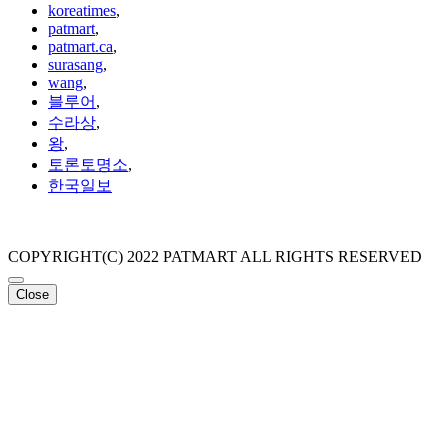
koreatimes
,
patmart
,
patmart.ca
,
surasang
,
wang
,
블루어
,
수라상
,
왕
,
토론토명소
,
한국일보
COPYRIGHT(C) 2022 PATMART ALL RIGHTS RESERVED
Close