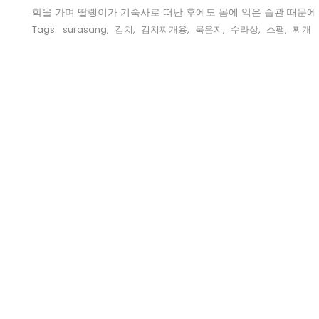
학을 가며 딸랭이가 기숙사로 떠난 후에도 몸에 익은 습관 때문에 2
Tags:
surasang
,
김치
,
김치찌개용
,
묵은지
,
수라상
,
스팸
,
찌개