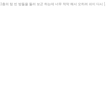
층의 텅 빈 방들을 둘러 보곤 하는데 너무 적막 해서 오히려 쉬이 다시 [