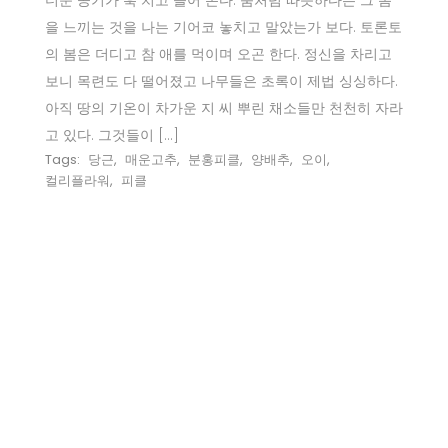
더운 공기가 훅 치고 들어 온다. 숨처럼 따뜻하다는 그 봄
을 느끼는 것을 나는 기어코 놓치고 말았는가 보다. 토론토
의 봄은 더디고 참 애를 먹이며 오곤 한다. 정신을 차리고
보니 목련도 다 떨어졌고 나무들은 초록이 제법 싱싱하다.
아직 땅의 기온이 차가운 지 씨 뿌린 채소들만 천천히 자라
고 있다. 그것들이 […]
Tags:
당근
,
매운고추
,
분홍피클
,
양배추
,
오이
,
컬리플라워
,
피클