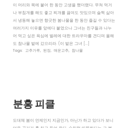
이 머리와 목에 붙어 한 동안 고생을 했더랬다. 무쳐 먹거
나 부침개를 해도 좋고 찌개를 끓여도 맛있으며 슬쩍 삶아
서 냉동해 놓으면 향긋한 봄나물을 한 동안 즐길 수 있다는
여러가지 이유를 앞에다 붙였으나 그녀는 친구들과 나누
어 먹고 싶은 욕심에 벌레에 대한 트라우마를 견디며 올해
도 참나물 밭에 갔으리라. (이 밭은 그녀 […]
Tags:
고추가루
,
된장
,
매운고추
,
참나물
분홍 피클
도대체 봄이 언제인지 지금인가, 아닌가 하고 있다가 보니