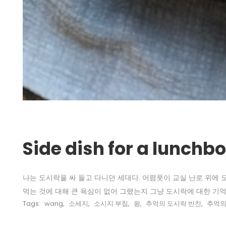
Side dish for a lu
나는 도시락을 싸 들고 다니던 세대다. 어렴풋이 교실 난로 위에 
먹는 것에 대해 큰 욕심이 없어 그랬는지 그냥 도시락에 대한 기억
Tags:
wang
,
소세지
,
소시지 부침
,
왕
,
추억의 도시락 반찬
,
추억의