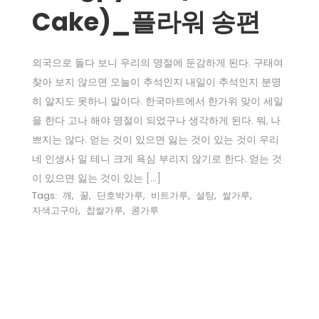
Cake)_플라워 송편
외국으로 돌다 보니 우리의 명절에 둔감하게 된다. 구태여
찾아 보지 않으면 오늘이 추석인지 내일이 추석인지 분명
히 알지도 못하니 말이다. 한국마트에서 한가위 맞이 세일
을 한다 고나 해야 명절이 되었구나 생각하게 된다. 뭐, 나
쁘지는 않다. 얻는 것이 있으면 잃는 것이 있는 것이 우리
네 인생사 일 테니 크게 욕심 부리지 않기로 한다. 얻는 것
이 있으면 잃는 것이 있는 […]
Tags:
깨
,
꿀
,
단호박가루
,
비트가루
,
설탕
,
쌀가루
,
자색고구마
,
찹쌀가루
,
콩가루