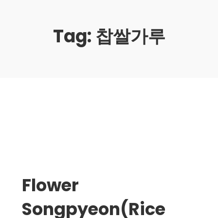
Tag:
찹쌀가루
Flower
Songpyeon(Rice