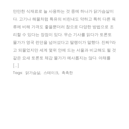
만만한 식재료로 늘 사용하는 것 중에 하나가 닭가슴살이
다. 고기나 해물처럼 특유의 비린내도 약하고 특히 다른 육
류에 비해 가격도 좋을뿐더러 참으로 다양한 방법으로 조
리할 수 있다는 장점이 있다. 무슨 기사를 읽다가 토론토
물가가 영국 런던을 넘어섰다고 딸랭이가 말했다. 진짜?라
고 되물었지만 세계 몇위 안에 드는 서울과 비교해도 될 것
같은 요새 토론토 체감 물가가 예사롭지는 않다. 야채를
[…]
Tags:
닭가슴살
,
스테이크
,
촉촉한