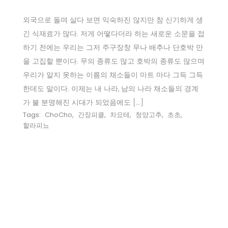
외국으로 돌며 살다 보면 익숙하진 않지만 참 신기하게 생
긴 식재료가 많다. 저게 어떻다더라 하는 새로운 소문을 접
하기 전에는 우리는 그저 주구장창 무나 배추나 단호박 만
을 고집할 뿐이다. 무의 종류도 많고 호박의 종류도 많으며
우리가 알지 못하는 이름의 채소들이 마트 마다 그득 그득
한데도 말이다. 이제는 내 나라, 남의 나라 채소들의 경계
가 불 분명해진 시대가 되었음에도 […]
Tags:
ChoCho
,
간장피클
,
차요테
,
청양고추
,
초초
,
할라피뇨