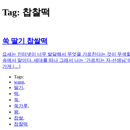
Tag:
찹찰떡
쑥 딸기 찹쌀떡
요새는 인터넷이 너무 발달해서 무엇을 가르친다는 것이 무색할 지
속에서 말이다. 세대를 떠나 그래서 나는 ‘가르치는 자-선생님’
가게 […]
Tags:
wang
,
딸기
,
떡
,
쑥
,
쑥가루
,
왕
,
찹쌀
,
찹찰떡